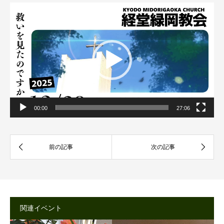
動
画
プ
レ
ー
ヤ
ー
00:00
27:06
関連イベント