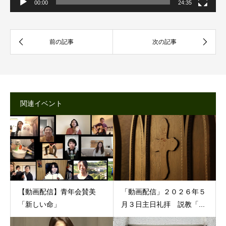
00:00
24:35
関連イベント
【動画配信】青年会賛美
「動画配信」２０２６年５
「新しい命」
月３日主日礼拝 説教「...