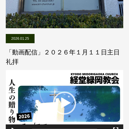
2026.01.25
「動画配信」２０２６年１月１１日主日
礼拝
動
画
プ
レ
ー
ヤ
ー