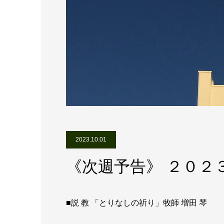
2023.10.01
《次週予告》 ２０２
■説 教 「とりなしの祈り」牧師 増田 琴