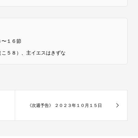
３〜１６節
（こ５８）、主イエスはきずな
《次週予告》 ２０２３年１０月１５日