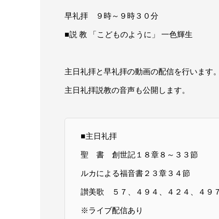
早礼拝 ９時～９時３０分
■説 教 「こどものように」 一色輝生
主日礼拝と早礼拝の動画の配信を行います
主日礼拝説教の音声も公開します。
■主日礼拝
聖 書 創世記１８章８～３３節
ルカによる福音書２３章３４節
讃美歌 ５７、４９４、４２４、４９
※ライブ配信あり