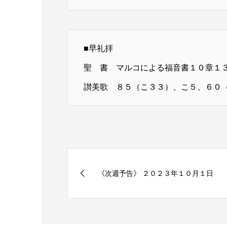
■早礼拝
聖 書 マルコによる福音書１０章１
讃美歌 ８５（こ３３）、こ５、６０
《次週予告》 ２０２３年１０月１日