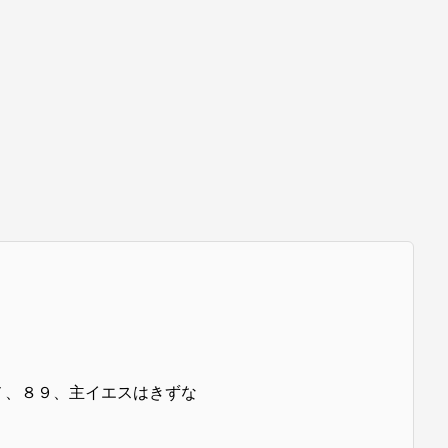
。
７、８９、主イエスはきずな