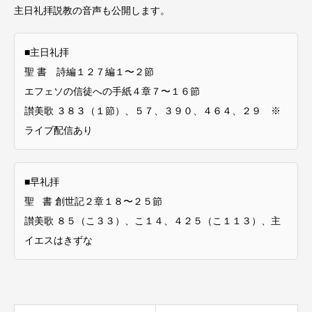
主日礼拝説教の音声も公開します。
■主日礼拝
聖 書 詩編１２７編１〜２節
エフェソの信徒への手紙４章７〜１６節
讃美歌 ３８３（１節）、５７、３９０、４６４、２９ ※
ライブ配信あり
■早礼拝
聖 書 創世記２章１８〜２５節
讃美歌 ８５（こ３３）、こ１４、４２５（こ１１３）、主
イエスはきずな