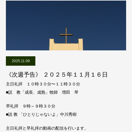
2025.11.09
《次週予告》 ２０２５年１１月１６日
主日礼拝 １０時３０分〜１１時３０分
■説 教「成長、成熟」牧師 増田 琴
早礼拝 ９時～９時３０分
■説 教 「ひとりじゃないよ」中川秀樹
主日礼拝と早礼拝の動画の配信を行います。