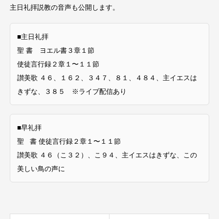
主日礼拝説教の音声も公開します。
■主日礼拝
聖 書 ヨエル書３章１節
使徒言行録２章１〜１１節
讃美歌 ４６、１６２、３４７、８１、４８４、主イエスは
きずな、３８５ ※ライブ配信あり
■早礼拝
聖 書 使徒言行録２章１〜１１節
讃美歌 ４６（こ３２）、こ９４、主イエスはきずな、この
美しい鳥の声に