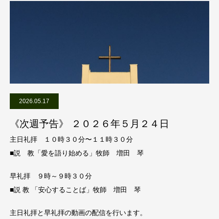
2026.05.17
《次週予告》 ２０２６年５月２４日
主日礼拝 １０時３０分〜１１時３０分
■説 教「愛を語り始める」牧師 増田 琴
早礼拝 ９時～９時３０分
■説 教 「安心することば」牧師 増田 琴
主日礼拝と早礼拝の動画の配信を行います。