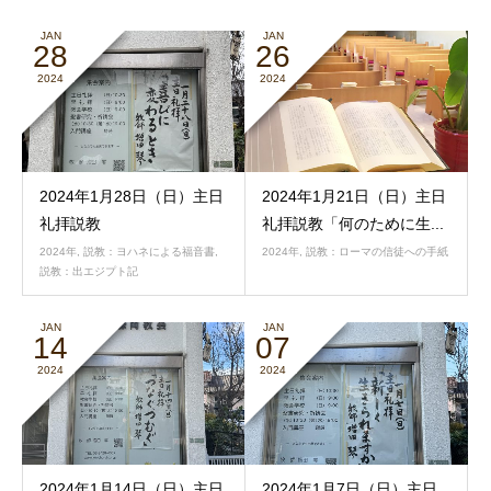
JAN
JAN
28
26
2024
2024
2024年1月28日（日）主日
2024年1月21日（日）主日
礼拝説教
礼拝説教「何のために生...
2024年
,
説教：ヨハネによる福音書
,
2024年
,
説教：ローマの信徒への手紙
説教：出エジプト記
JAN
JAN
14
07
2024
2024
2024年1月14日（日）主日
2024年1月7日（日）主日