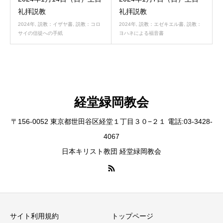
礼拝説教
礼拝説教
2024年
,
説教：イザヤ書
,
説教：コロ
2024年
,
説教：エゼキエル書
,
説教：
サイの信徒への手紙
ヨハネによる福音書
経堂緑岡教会
〒156-0052 東京都世田谷区経堂１丁目３０−２１ 電話:03-3428-
4067
日本キリスト教団 経堂緑岡教会
サイト利用規約
トップページ