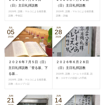
（日）主日礼拝説教
（日）主日礼拝説教
2026年
,
説教：マルコによる福音書
,
2026年
,
説教：マルコによる福音書
,
説教：申命記
説教：詩編
JUL
JUN
05
28
2026
2026
２０２６年７月５日（日）
２０２６年６月２８日
主日礼拝説教「登る坂、下
（日）主日礼拝説教
る坂...
2026年
,
説教：コヘレトの言葉
,
説
教：コロサイの信徒への手紙
2026年
,
説教：マルコによる福音書
,
説教：出エジプト記
JUN
JUN
21
14
2026
2026