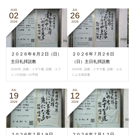
AUG
JUL
02
26
2026
2026
２０２６年８月２日（日）
２０２６年７月２６日
主日礼拝説教
（日）主日礼拝説教
2026年
,
説教：イザヤ書
,
説教：エフ
2026年
,
説教：イザヤ書
,
説教：ルカ
ェソの信徒への手紙
による福音書
JUL
JUL
19
12
2026
2026
２０２６年７月１９日
２０２６年７月１２日