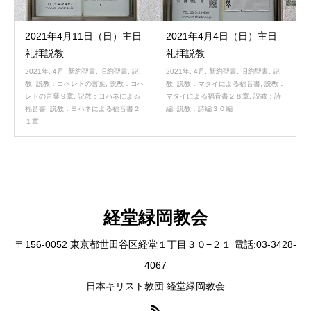
2021年4月11日（日）主日
2021年4月4日（日）主日
礼拝説教
礼拝説教
2021年
,
4月
,
新約聖書
,
旧約聖書
,
説
2021年
,
4月
,
新約聖書
,
旧約聖書
,
説
教
,
説教：コヘレトの言葉
,
説教：コヘ
教
,
説教：マタイによる福音書
,
説教：
レトの言葉９章
,
説教：ヨハネによる
マタイによる福音書２８章
,
説教：詩
福音書
,
説教：ヨハネによる福音書２
編
,
説教：詩編３０編
１章
経堂緑岡教会
〒156-0052 東京都世田谷区経堂１丁目３０−２１ 電話:03-3428-
4067
日本キリスト教団 経堂緑岡教会