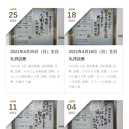
APR
APR
25
18
2021
2021
2021年4月25日（日）主日
2021年4月18日（日）主日
礼拝説教
礼拝説教
2021年
,
4月
,
新約聖書
,
旧約聖書
,
説
2021年
,
4月
,
新約聖書
,
旧約聖書
,
説
教
,
説教：ルカによる福音書
,
説教：ル
教
,
説教：エゼキエル書
,
説教：エゼキ
カによる福音書２４章
,
説教：詩編
,
説
エル書３４章
,
説教：エフェソの信徒
教：詩編３７編
への手紙
,
説教：エフェソの信徒への
手紙２章
APR
APR
11
04
2021
2021