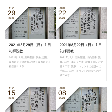
AUG
AUG
29
22
2021
2021
2021年8月29日（日）主日
2021年8月22日（日）主日
礼拝説教
礼拝説教
2021年
,
8月
,
新約聖書
,
説教
,
説教：
2021年
,
8月
,
新約聖書
,
旧約聖書
,
説
ルカによる福音書
,
説教：ルカによる
教
,
説教：エレミヤ書
,
説教：エレミヤ
福音書１２章
書１７章
,
説教：コリントの信徒への
手紙二
,
説教：コリントの信徒への手
紙二６章
AUG
AUG
15
08
2021
2021