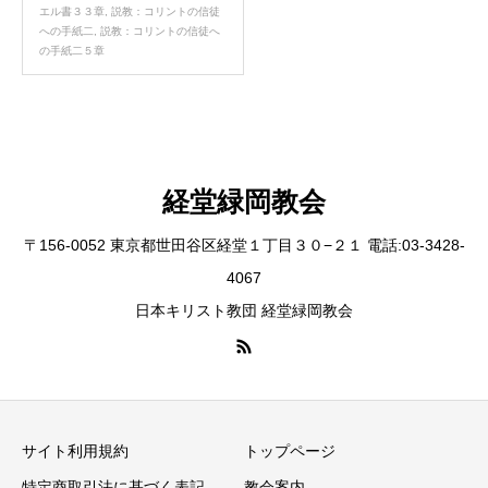
エル書３３章
,
説教：コリントの信徒
への手紙二
,
説教：コリントの信徒へ
の手紙二５章
経堂緑岡教会
〒156-0052 東京都世田谷区経堂１丁目３０−２１ 電話:03-3428-
4067
日本キリスト教団 経堂緑岡教会
サイト利用規約
トップページ
特定商取引法に基づく表記
教会案内