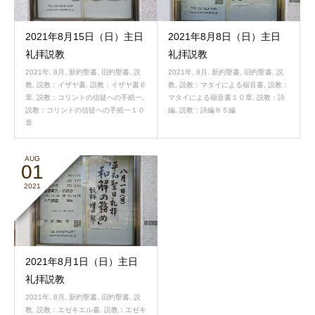
2021年8月15日（日）主日
2021年8月8日（日）主日
礼拝説教
礼拝説教
2021年
,
8月
,
新約聖書
,
旧約聖書
,
説
2021年
,
8月
,
新約聖書
,
旧約聖書
,
説
教
,
説教：イザヤ書
,
説教：イザヤ書６
教
,
説教：マタイによる福音書
,
説教：
章
,
説教：コリントの信徒への手紙一
,
マタイによる福音書１０章
,
説教：詩
説教：コリントの信徒への手紙一１０
編
,
説教：詩編８５編
章
AUG
01
2021
2021年8月1日（日）主日
礼拝説教
2021年
,
8月
,
新約聖書
,
旧約聖書
,
説
教
,
説教：エゼキエル書
,
説教：エゼキ