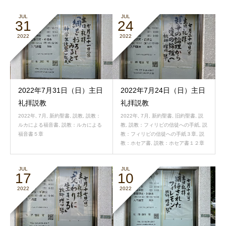
JUL
JUL
31
24
2022
2022
2022年7月31日（日）主日
2022年7月24日（日）主日
礼拝説教
礼拝説教
2022年
,
7月
,
新約聖書
,
説教
,
説教：
2022年
,
7月
,
新約聖書
,
旧約聖書
,
説
ルカによる福音書
,
説教：ルカによる
教
,
説教：フィリピの信徒への手紙
,
説
福音書５章
教：フィリピの信徒への手紙３章
,
説
教：ホセア書
,
説教：ホセア書１２章
JUL
JUL
17
10
2022
2022