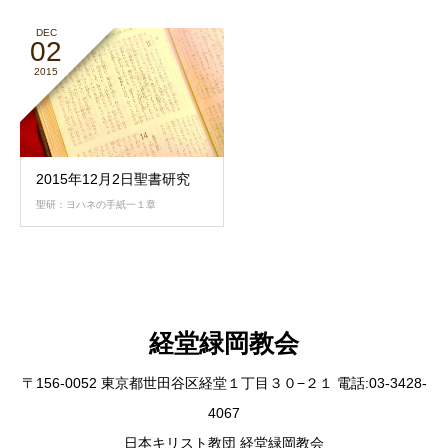
DEC
02
2015
2015年12月2日聖書研究
聖研：ヨハネの手紙一１章
経堂緑岡教会
〒156-0052 東京都世田谷区経堂１丁目３０−２１ 電話:03-3428-
4067
日本キリスト教団 経堂緑岡教会