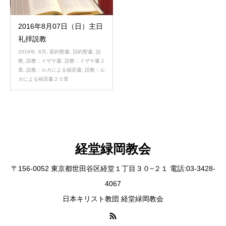
2016年8月07日（日）主日
礼拝説教
2016年
,
8月
,
新約聖書
,
旧約聖書
,
説
教
,
説教：イザヤ書
,
説教：イザヤ書２
章
,
説教：ルカによる福音書
,
説教：ル
カによる福音書２０章
経堂緑岡教会
〒156-0052 東京都世田谷区経堂１丁目３０−２１ 電話:03-3428-
4067
日本キリスト教団 経堂緑岡教会