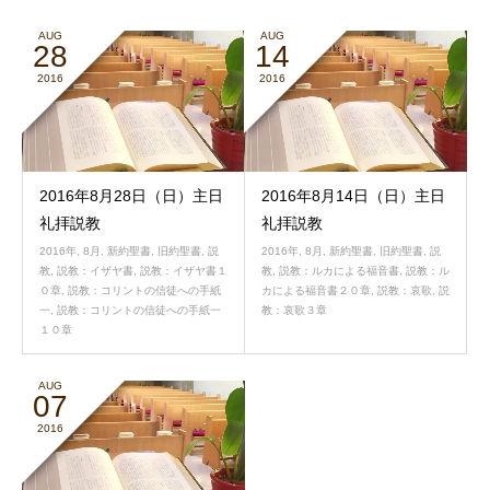
AUG
AUG
28
14
2016
2016
2016年8月28日（日）主日
2016年8月14日（日）主日
礼拝説教
礼拝説教
2016年
,
8月
,
新約聖書
,
旧約聖書
,
説
2016年
,
8月
,
新約聖書
,
旧約聖書
,
説
教
,
説教：イザヤ書
,
説教：イザヤ書１
教
,
説教：ルカによる福音書
,
説教：ル
０章
,
説教：コリントの信徒への手紙
カによる福音書２０章
,
説教：哀歌
,
説
一
,
説教：コリントの信徒への手紙一
教：哀歌３章
１０章
AUG
07
2016