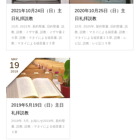
2021年10月24日（日）主
2020年10月25日（日）主
日礼拝説教
日礼拝説教
10月
,
2021年
,
新約聖書
,
旧約聖書
,
説
10月
,
2020年
,
新約聖書
,
旧約聖書
,
説
教
,
説教：イザヤ書
,
説教：イザヤ書２
教
,
説教：マタイによる福音書
,
説教：
６章
,
説教：マタイによる福音書
,
説
マタイによる福音書２５章
,
説教：レ
教：マタイによる福音書２５章
ビ記
,
説教：レビ記１９章
MAY
19
2019
2019年5月19日（日）主日
礼拝説教
2019年
,
5月
,
お知らせ2019年
,
新約聖
書
,
説教
,
説教：マタイによる福音書２
５章