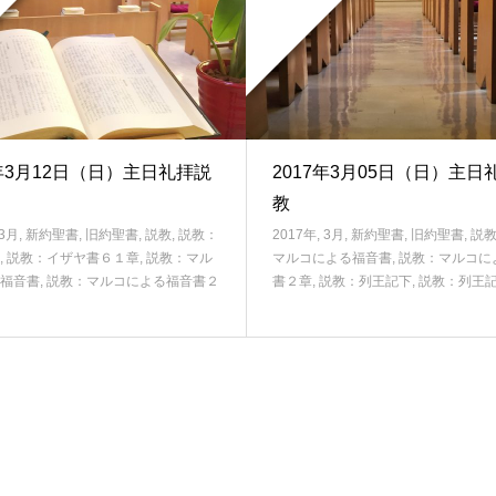
7年3月12日（日）主日礼拝説
2017年3月05日（日）主日
教
3月
,
新約聖書
,
旧約聖書
,
説教
,
説教：
2017年
,
3月
,
新約聖書
,
旧約聖書
,
説
,
説教：イザヤ書６１章
,
説教：マル
マルコによる福音書
,
説教：マルコに
福音書
,
説教：マルコによる福音書２
書２章
,
説教：列王記下
,
説教：列王