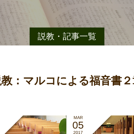
説教・記事一覧
説教：マルコによる福音書２
MAR
05
2017