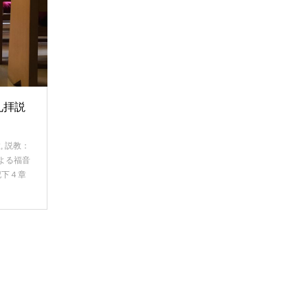
礼拝説
教
,
説教：
よる福音
記下４章