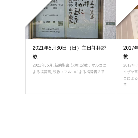
2021年5月30日（日）主日礼拝説
201
教
教
2021年
,
5月
,
新約聖書
,
説教
,
説教：マルコに
2017年
,
よる福音書
,
説教：マルコによる福音書２章
イザヤ書
コによる
章