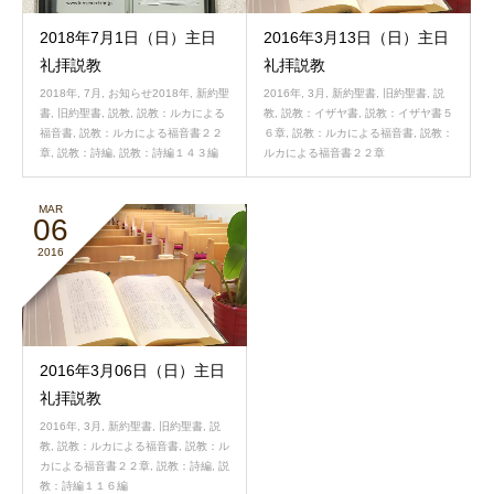
2018年7月1日（日）主日
2016年3月13日（日）主日
礼拝説教
礼拝説教
2018年
,
7月
,
お知らせ2018年
,
新約聖
2016年
,
3月
,
新約聖書
,
旧約聖書
,
説
書
,
旧約聖書
,
説教
,
説教：ルカによる
教
,
説教：イザヤ書
,
説教：イザヤ書５
福音書
,
説教：ルカによる福音書２２
６章
,
説教：ルカによる福音書
,
説教：
章
,
説教：詩編
,
説教：詩編１４３編
ルカによる福音書２２章
MAR
06
2016
2016年3月06日（日）主日
礼拝説教
2016年
,
3月
,
新約聖書
,
旧約聖書
,
説
教
,
説教：ルカによる福音書
,
説教：ル
カによる福音書２２章
,
説教：詩編
,
説
教：詩編１１６編