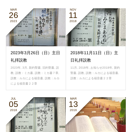
MAR
NOV
26
11
2023
2018
2023年3月26日（日）主日
2018年11月11日（日）主
礼拝説教
日礼拝説教
2023年
,
3月
,
新約聖書
,
旧約聖書
,
説
11月
,
2018年
,
お知らせ2018年
,
新約
教
,
説教：ミカ書
,
説教：ミカ書７章
,
聖書
,
説教
,
説教：ルカによる福音書
,
説教：ルカによる福音書
,
説教：ルカ
説教：ルカによる福音書２２章
による福音書２２章
JUL
MAR
05
13
2018
2016