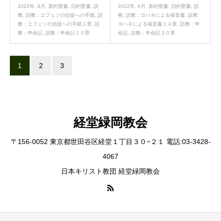
2022年
,
8月
,
新約聖書
,
旧約聖書
,
説
2022年
,
6月
,
新約聖書
,
旧約聖書
,
説
教
,
説教：エフェソの信徒への手紙
,
説
教
,
説教：ヨハネによる福音書
,
説教：
教：エフェソの信徒への手紙２章
,
説
ヨハネによる福音書１４章
,
説教：申
教：申命記
,
説教：申命記１０章
命記
,
説教：申命記３０章
1
2
3
経堂緑岡教会
〒156-0052 東京都世田谷区経堂１丁目３０−２１ 電話:03-3428-
4067
日本キリスト教団 経堂緑岡教会