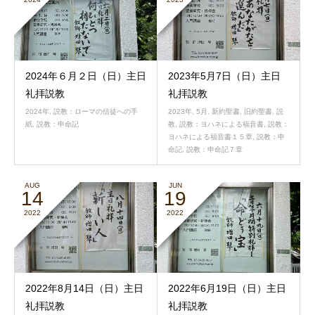
2024年６月２日（日）主日
2023年5月7日（日）主日
礼拝説教
礼拝説教
2024年
,
説教：ローマの信徒への手
2023年
,
5月
,
新約聖書
,
旧約聖書
,
説
紙
,
説教：申命記
教
,
説教：ヨハネによる福音書
,
説教：
ヨハネによる福音書１５章
,
説教：申
命記
,
説教：申命記７章
AUG
JUN
14
19
2022
2022
2022年8月14日（日）主日
2022年6月19日（日）主日
礼拝説教
礼拝説教