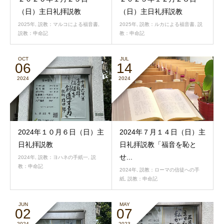
（日）主日礼拝説教
（日）主日礼拝説教
2025年
,
説教：マルコによる福音書
,
2025年
,
説教：ルカによる福音書
,
説
説教：申命記
教：申命記
OCT
JUL
06
14
2024
2024
2024年１０月６日（日）主
2024年７月１４日（日）主
日礼拝説教
日礼拝説教「福音を恥と
せ...
2024年
,
説教：ヨハネの手紙一
,
説
教：申命記
2024年
,
説教：ローマの信徒への手
紙
,
説教：申命記
JUN
MAY
02
07
2024
2023