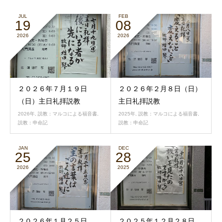
JUL
FEB
19
08
2026
2026
２０２６年７月１９日
２０２６年２月８日（日）
（日）主日礼拝説教
主日礼拝説教
2026年
,
説教：マルコによる福音書
,
2025年
,
説教：マルコによる福音書
,
説教：申命記
説教：申命記
JAN
DEC
25
28
2026
2025
２０２６年１月２５日
２０２５年１２月２８日