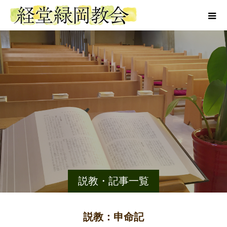
説教・記事一覧
説教：申命記