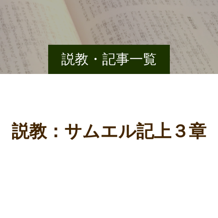
説教・記事一覧
説教：サムエル記上３章