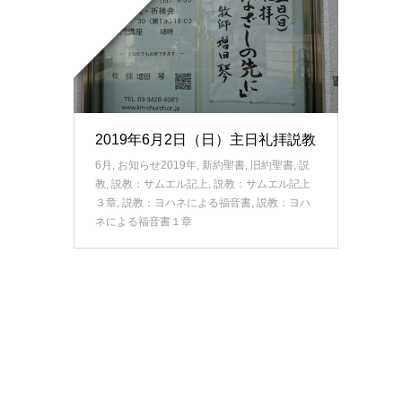
2019年6月2日（日）主日礼拝説教
6月
,
お知らせ2019年
,
新約聖書
,
旧約聖書
,
説
教
,
説教：サムエル記上
,
説教：サムエル記上
３章
,
説教：ヨハネによる福音書
,
説教：ヨハ
ネによる福音書１章