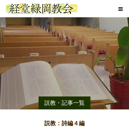
説教・記事一覧
説教：詩編４編