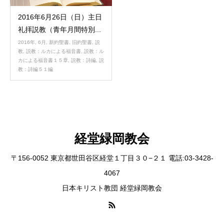
2016年6月26日（日）主日
礼拝説教（青年月間特別...
2016年
,
6月
,
新約聖書
,
旧約聖書
,
説
教
,
説教：ルカによる福音書
,
説教：ル
カによる福音書１５章
,
説教：詩編
,
説
教：詩編５１編
経堂緑岡教会
〒156-0052 東京都世田谷区経堂１丁目３０−２１ 電話:03-3428-
4067
日本キリスト教団 経堂緑岡教会