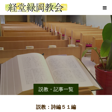
説教・記事一覧
説教：詩編５１編