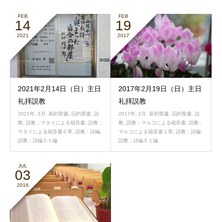
FEB
FEB
14
19
2021
2017
2021年2月14日（日）主日
2017年2月19日（日）主日
礼拝説教
礼拝説教
2021年
,
2月
,
新約聖書
,
旧約聖書
,
説
2017年
,
2月
,
新約聖書
,
旧約聖書
,
説
教
,
説教：マタイによる福音書
,
説教：
教
,
説教：マルコによる福音書
,
説教：
マタイによる福音書６章
,
説教：詩編
,
マルコによる福音書１章
,
説教：詩編
,
説教：詩編５１編
説教：詩編５１編
JUL
03
2016