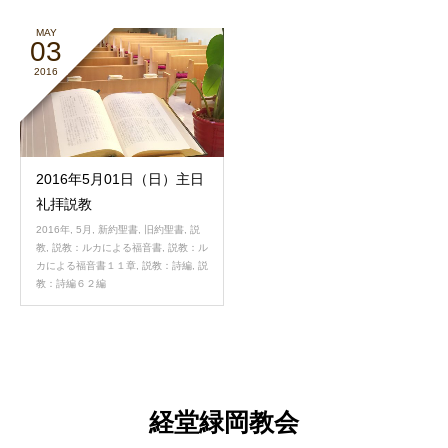
MAY
03
2016
2016年5月01日（日）主日
礼拝説教
2016年
,
5月
,
新約聖書
,
旧約聖書
,
説
教
,
説教：ルカによる福音書
,
説教：ル
カによる福音書１１章
,
説教：詩編
,
説
教：詩編６２編
経堂緑岡教会