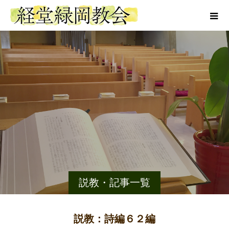
説教・記事一覧
説教：詩編６２編