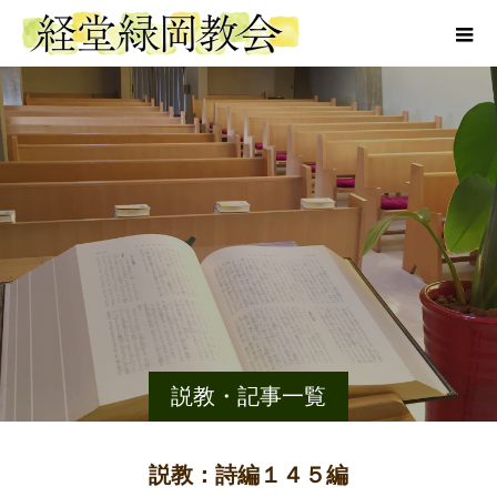
説教・記事一覧
説教：詩編１４５編