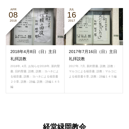
APR
JUL
08
16
2018
2017
2018年4月8日（日）主日
2017年7月16日（日）主日
礼拝説教
礼拝説教
2018年
,
4月
,
お知らせ2018年
,
新約聖
2017年
,
7月
,
新約聖書
,
説教
,
説教：
書
,
旧約聖書
,
説教
,
説教：ヨハネによ
マルコによる福音書
,
説教：マルコに
る福音書
,
説教：ヨハネによる福音書
よる福音書６章
,
説教：詩編１４５編
２０章
,
説教：詩編
,
説教：詩編１４５
編
経堂緑岡教会