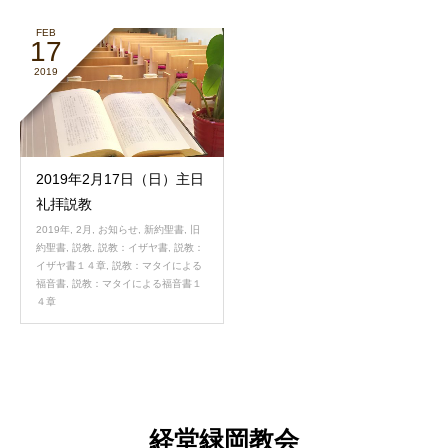
FEB
17
2019
2019年2月17日（日）主日
礼拝説教
2019年
,
2月
,
お知らせ
,
新約聖書
,
旧
約聖書
,
説教
,
説教：イザヤ書
,
説教：
イザヤ書１４章
,
説教：マタイによる
福音書
,
説教：マタイによる福音書１
４章
経堂緑岡教会