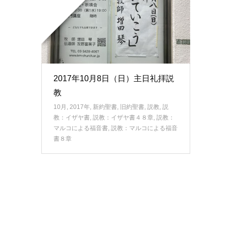
2017年10月8日（日）主日礼拝説
教
10月
,
2017年
,
新約聖書
,
旧約聖書
,
説教
,
説
教：イザヤ書
,
説教：イザヤ書４８章
,
説教：
マルコによる福音書
,
説教：マルコによる福音
書８章