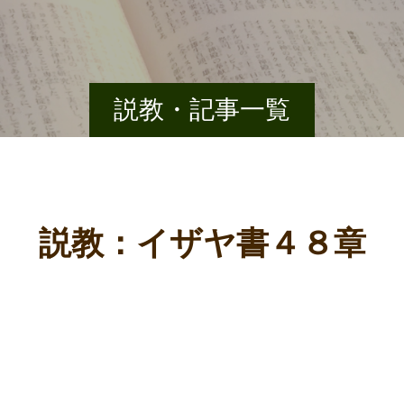
説教・記事一覧
説教：イザヤ書４８章