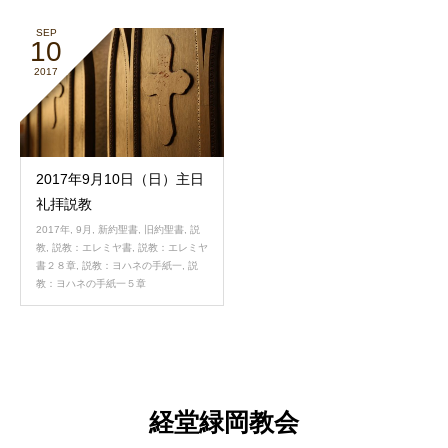
SEP
10
2017
2017年9月10日（日）主日
礼拝説教
2017年
,
9月
,
新約聖書
,
旧約聖書
,
説
教
,
説教：エレミヤ書
,
説教：エレミヤ
書２８章
,
説教：ヨハネの手紙一
,
説
教：ヨハネの手紙一５章
経堂緑岡教会