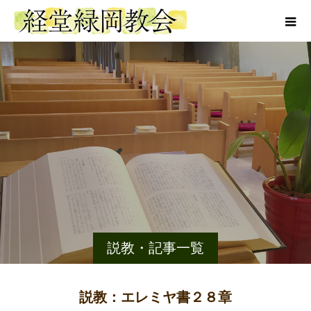
説教・記事一覧
説教：エレミヤ書２８章