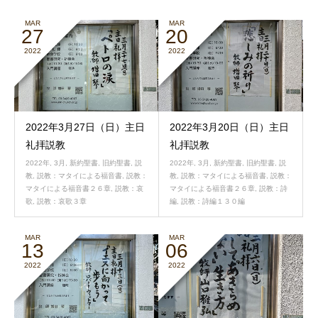
MAR
MAR
27
20
2022
2022
2022年3月27日（日）主日
2022年3月20日（日）主日
礼拝説教
礼拝説教
2022年
,
3月
,
新約聖書
,
旧約聖書
,
説
2022年
,
3月
,
新約聖書
,
旧約聖書
,
説
教
,
説教：マタイによる福音書
,
説教：
教
,
説教：マタイによる福音書
,
説教：
マタイによる福音書２６章
,
説教：哀
マタイによる福音書２６章
,
説教：詩
歌
,
説教：哀歌３章
編
,
説教：詩編１３０編
MAR
MAR
13
06
2022
2022