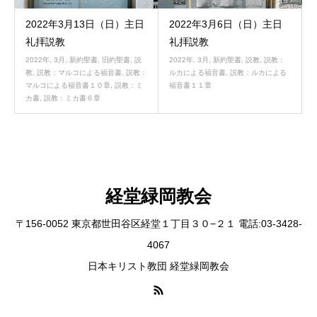
2022年3月13日（日）主日
2022年3月6日（日）主日
礼拝説教
礼拝説教
2022年
,
3月
,
新約聖書
,
旧約聖書
,
説
2022年
,
3月
,
新約聖書
,
説教
,
説教：
教
,
説教：マルコによる福音書
,
説教：
ルカによる福音書
,
説教：ルカによる
マルコによる福音書１０章
,
説教：ミ
福音書１１章
カ書
,
説教：ミカ書６章
経堂緑岡教会
〒156-0052 東京都世田谷区経堂１丁目３０−２１ 電話:03-3428-
4067
日本キリスト教団 経堂緑岡教会