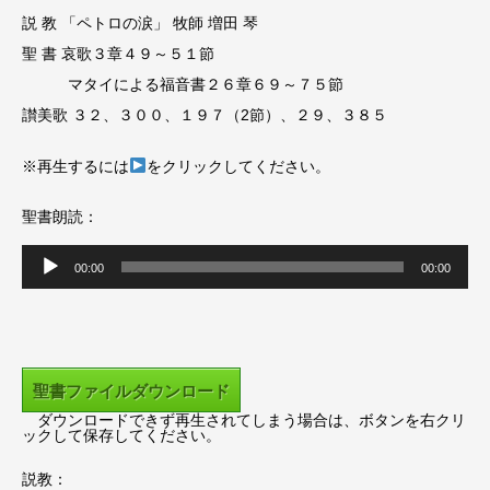
説 教 「ペトロの涙」 牧師 増田 琴
聖 書 哀歌３章４９～５１節
マタイによる福音書２６章６９～７５節
讃美歌 ３２、３００、１９７（2節）、２９、３８５
※再生するには
をクリックしてください。
聖書朗読：
音
00:00
00:00
声
プ
レ
ー
聖書ファイルダウンロード
ヤ
ダウンロードできず再生されてしまう場合は、ボタンを右クリ
ー
ックして保存してください。
説教：