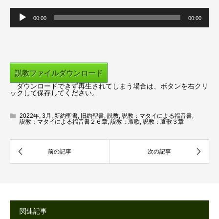
音
00:00
00:00
声
プ
レ
ー
説教ファイルダウンロード
ヤ
ダウンロードできず再生されてしまう場合は、ボタンを右クリ
ー
ックして保存してください。
2022年
,
3月
,
新約聖書
,
旧約聖書
,
説教
,
説教：マタイによる福音書
,
説教：マタイによる福音書２６章
,
説教：哀歌
,
説教：哀歌３章
関連記事