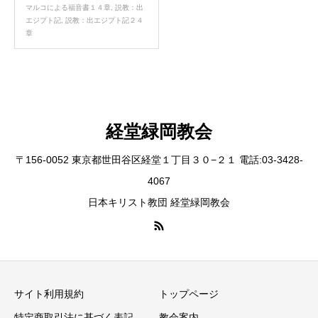
マルコによる福音書１４章
,
説教：出
エジプト記
,
説教：出エジプト記２４
章
経堂緑岡教会
〒156-0052 東京都世田谷区経堂１丁目３０−２１ 電話:03-3428-
4067
日本キリスト教団 経堂緑岡教会
サイト利用規約
トップページ
特定商取引法に基づく表記
教会案内