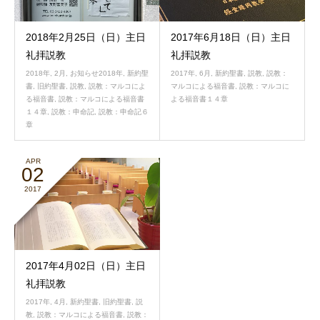
2018年2月25日（日）主日
2017年6月18日（日）主日
礼拝説教
礼拝説教
2018年
,
2月
,
お知らせ2018年
,
新約聖
2017年
,
6月
,
新約聖書
,
説教
,
説教：
書
,
旧約聖書
,
説教
,
説教：マルコによ
マルコによる福音書
,
説教：マルコに
る福音書
,
説教：マルコによる福音書
よる福音書１４章
１４章
,
説教：申命記
,
説教：申命記６
章
APR
02
2017
2017年4月02日（日）主日
礼拝説教
2017年
,
4月
,
新約聖書
,
旧約聖書
,
説
教
,
説教：マルコによる福音書
,
説教：