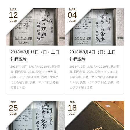
MAR
MAR
12
04
2018
2018
2018年3月11日（日）主日
2018年3月4日（日）主日
礼拝説教
礼拝説教
2018年
,
3月
,
お知らせ2018年
,
新約聖
2018年
,
3月
,
お知らせ2018年
,
新約聖
書
,
旧約聖書
,
説教
,
説教：イザヤ書
,
書
,
旧約聖書
,
説教
,
説教：マルコによ
説教：イザヤ書４３章
,
説教：マルコ
る福音書
,
説教：マルコによる福音書
による福音書
,
説教：マルコによる福
１４章
,
説教：出エジプト記
,
説教：出
音書１４章
エジプト記１２章
FEB
JUN
25
18
2018
2017