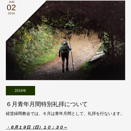
JUN
02
2016
2016年
６月青年月間特別礼拝について
経堂緑岡教会では、６月は青年月間として、礼拝を行ないます。
・６月１９日（日）１０：３０～