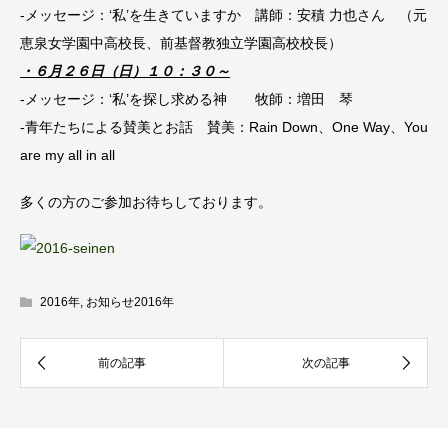
-メッセージ：‘私’を生きていますか 講師：安積 力也さん （元
恵泉女学園中高校長、前基督教独立学園高校校長）
・６月２６日（日）１０：３０～
-メッセージ：‘私’を探し求める神 牧師：増田 琴
-青年たちによる賛美とお話 賛美：Rain Down、One Way、You
are my all in all
多くの方のご参加お待ちしております。
2016年
,
お知らせ2016年