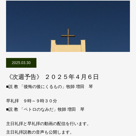
2025.03.30
《次週予告》 ２０２５年４月６日
■説 教 「後悔の後にくるもの」牧師 増田 琴
早礼拝 ９時～９時３０分
■説 教 「ペトロのなみだ」牧師 増田 琴
主日礼拝と早礼拝の動画の配信を行います。
主日礼拝説教の音声も公開します。