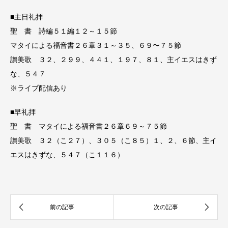
■主日礼拝
聖 書 詩編５１編１２～１５節
マタイによる福音書２６章３１～３５、６９〜７５節
讃美歌 ３２、２９９、４４１、１９７、８１、主イエスはきず
な、５４７
※ライブ配信あり
■早礼拝
聖 書 マタイによる福音書２６章６９～７５節
讃美歌 ３２（こ２７）、３０５（こ８５）１、２、６節、主イ
エスはきずな、５４７（こ１１６）