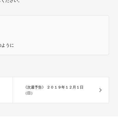
しください。
のように
《次週予告》 ２０１９年１２月１日
（日）