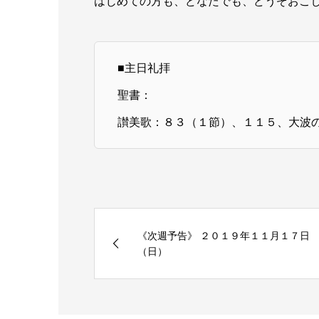
はじめての方も、どなたでも、どうぞおこ
■主日礼拝
聖書：
讃美歌：８３（１節）、１１５、大波
《次週予告》 ２０１９年１１月１７日
（日）