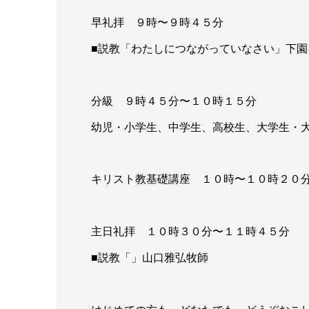
早礼拝 ９時〜９時４５分
■説教「わたしにつながっていなさい」下園
分級 ９時４５分〜１０時１５分
幼児・小学生、中学生、高校生、大学生・
キリスト教基礎講座 １０時〜１０時２０
主日礼拝 １０時３０分〜１１時４５分
■説教「」山口雅弘牧師