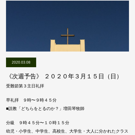
2020.03.08
《次週予告》 ２０２０年３月１５日（日）
受難節第３主日礼拝
早礼拝 ９時〜９時４５分
■説教「どちらをとるのか？」増田琴牧師
分級 ９時４５分〜１０時１５分
幼児・小学生、中学生、高校生、大学生・大人に分かれたクラス