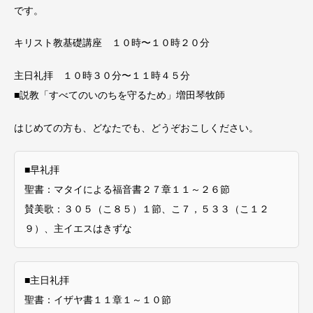
です。
キリスト教基礎講座 １０時〜１０時２０分
主日礼拝 １０時３０分〜１１時４５分
■説教「すべてのいのちを守るため」増田琴牧師
はじめての方も、どなたでも、どうぞおこしください。
■早礼拝
聖書：マタイによる福音書２７章１１～２６節
賛美歌：３０５（こ８５）１節、こ７，５３３（こ１２
９）、主イエスはきずな
■主日礼拝
聖書：イザヤ書１１章１～１０節