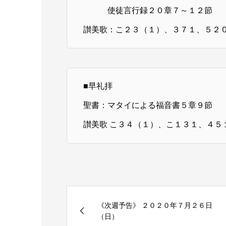
使徒言行録２０章７～１２節
讃美歌：こ２３（１）、３７１、５２
■早礼拝
聖書：マタイによる福音書５章９節
讃美歌 こ３４（１）、こ１３１、４５
《次週予告》 ２０２０年７月２６日
（日）