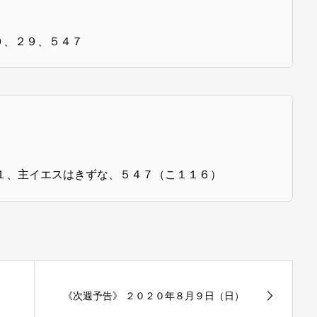
０、２９、５４７
１、主イエスはきずな、５４７（こ１１６）
《次週予告》 ２０２０年８月９日（日）