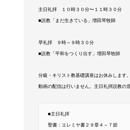
主日礼拝 １０時３０分〜１１時３０分
■説教「まだ生きている」増田琴牧師
早礼拝 ９時～９時３０分
■説教「平和をつくり出す」増田琴牧師
分級・キリスト教基礎講座はお休みします
動画の配信は行いません。主日礼拝説教の
■主日礼拝
聖書：エレミヤ書２９章４～７節