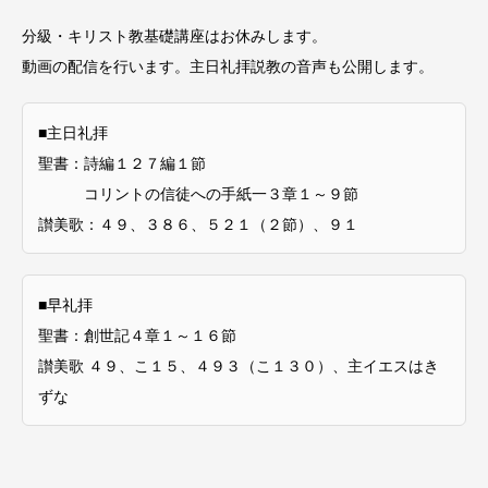
分級・キリスト教基礎講座はお休みします。
動画の配信を行います。主日礼拝説教の音声も公開します。
■主日礼拝
聖書：詩編１２７編１節
コリントの信徒への手紙一３章１～９節
讃美歌：４９、３８６、５２１（２節）、９１
■早礼拝
聖書：創世記４章１～１６節
讃美歌 ４９、こ１５、４９３（こ１３０）、主イエスはき
ずな