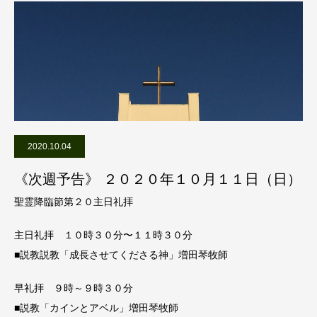
2020.10.04
《次週予告》 ２０２０年１０月１１日（日）
聖霊降臨節第２０主日礼拝
主日礼拝 １０時３０分〜１１時３０分
■説教説教「成長させてくださる神」増田琴牧師
早礼拝 ９時～９時３０分
■説教「カインとアベル」増田琴牧師