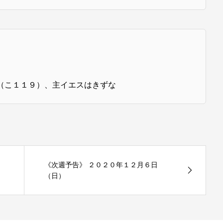
（こ１１９）、主イエスはきずな
《次週予告》 ２０２０年１２月６日
（日）