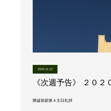
2020.11.22
《次週予告》 ２０２
降誕前節第４主日礼拝