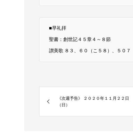
■早礼拝
聖書：創世記４５章４～８節
讃美歌 ８３、６０（こ５８）、５０７
《次週予告》 ２０２０年１１月２２日
（日）