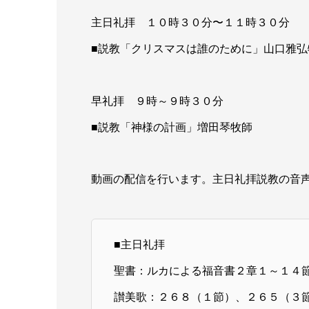
主日礼拝 １０時３０分〜１１時３０分
■説教「クリスマスは誰のために」山口雅弘
早礼拝 ９時～９時３０分
■説教「神様の計画」増田琴牧師
動画の配信を行います。主日礼拝説教の音
■主日礼拝
聖書：ルカによる福音書２章１～１４
讃美歌：２６８（１節）、２６５（３