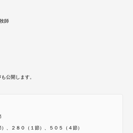
牧師
声も公開します。
節
節）、２８０（１節）、５０５（４節）