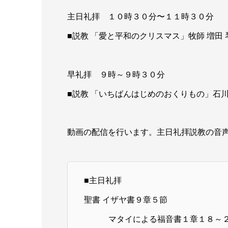
主日礼拝 １０時３０分〜１１時３０分
■説教 「愛と平和のクリスマス」牧師 増田 
早礼拝 ９時～９時３０分
■説教 「いちばんはじめのおくりもの」石
動画の配信を行います。主日礼拝説教の音
■主日礼拝
聖書 イザヤ書９章５節
マタイによる福音書１章１８～２