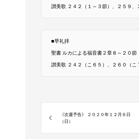
讃美歌 ２４２（１～３節）、２５９、
■早礼拝
聖書 ルカによる福音書２章８～２０節
讃美歌 ２４２（こ６５）、２６０（こ
《次週予告》 ２０２０年１２月６日
（日）