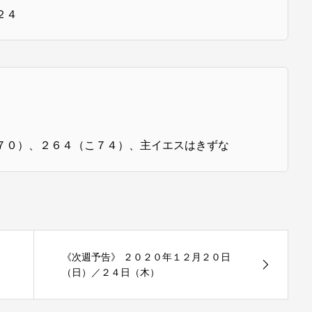
２４
７０）、２６４（こ７４）、主イエスはきずな
《次週予告》 ２０２０年１２月２０日
（日）／２４日（木）