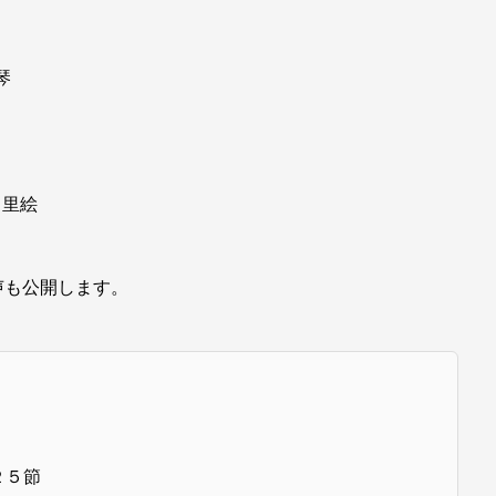
琴
川里絵
声も公開します。
５節