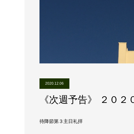
2020.12.06
《次週予告》 ２０２
待降節第３主日礼拝