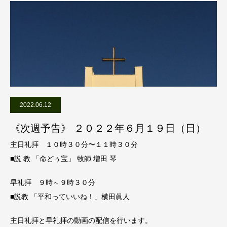
2022.06.12
《次週予告》 ２０２２年６月１９日（日）
主日礼拝 １０時３０分〜１１時３０分
■説 教 「命どぅ宝」 牧師 増田 琴
早礼拝 ９時～９時３０分
■説教 「平和っていいね！」横田眞人
主日礼拝と早礼拝の動画の配信を行います。