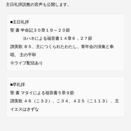
主日礼拝説教の音声も公開します。
■主日礼拝
聖 書 申命記３０章１９～２０節
ヨハネによる福音書１４章６，２７節
讃美歌 ８５、主につくられたわたし、青年会の演奏と奉
唱、 主の平和
※ライブ配信あり
■早礼拝
聖 書 マタイによる福音書５章９節
讃美歌 ４６（こ３２）、こ３４、４２５（こ１１３） 、主
イエスはきずな