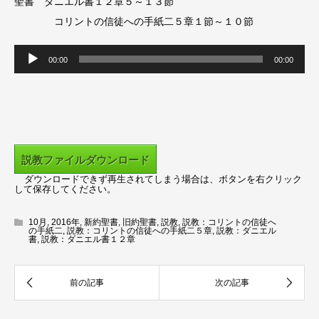
聖書 ダニエル書１２章５～１３節
コリントの信徒への手紙二５章１節～１０節
音
00:00
00:00
声
プ
レ
ー
ヤ
説教ファイルダウンロード
ー
ダウンロードできず再生されてしまう場合は、ボタンを右クリック
して保存してください。
10月
,
2016年
,
新約聖書
,
旧約聖書
,
説教
,
説教：コリントの信徒へ
の手紙二
,
説教：コリントの信徒への手紙二５章
,
説教：ダニエル
書
,
説教：ダニエル書１２章