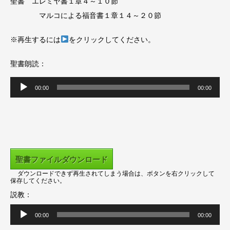
聖書 エレミヤ書１章４～１０節
マルコによる福音書１章１４～２０節
※再生するには
をクリックしてください。
聖書朗読：
音
00:00
00:00
声
プ
レ
ー
ヤ
聖書ファイルダウンロード
ー
ダウンロードできず再生されてしまう場合は、ボタンを右クリックして
保存してください。
説教：
音
声
プ
00:00
00:00
レ