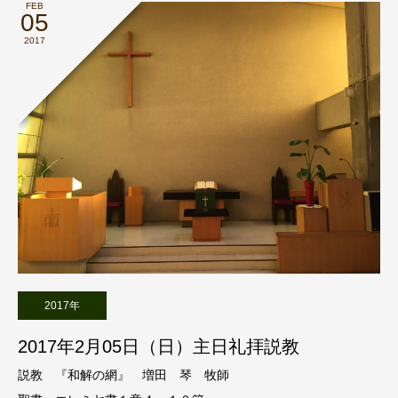
FEB
05
2017
2017年
2017年2月05日（日）主日礼拝説教
説教 『和解の網』 増田 琴 牧師