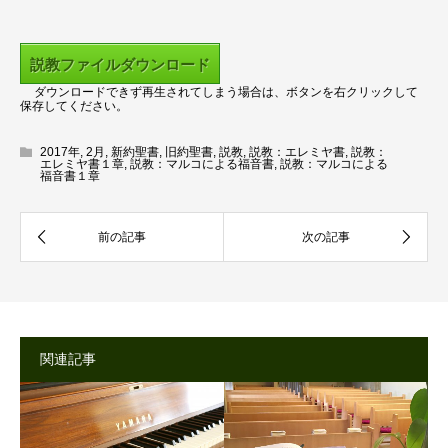
ー
ヤ
ー
説教ファイルダウンロード
ダウンロードできず再生されてしまう場合は、ボタンを右クリックして
保存してください。
2017年
,
2月
,
新約聖書
,
旧約聖書
,
説教
,
説教：エレミヤ書
,
説教：
エレミヤ書１章
,
説教：マルコによる福音書
,
説教：マルコによる
福音書１章
関連記事