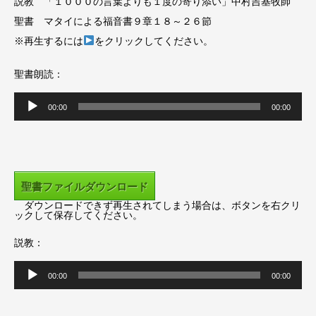
説教 「１０００の言葉よりも１度の寄り添い」中村吉基牧師
聖書 マタイによる福音書９章１８～２６節
※再生するには
をクリックしてください。
聖書朗読：
音
00:00
00:00
声
プ
レ
ー
聖書ファイルダウンロード
ヤ
ダウンロードできず再生されてしまう場合は、ボタンを右クリ
ー
ックして保存してください。
説教：
音
00:00
00:00
声
プ