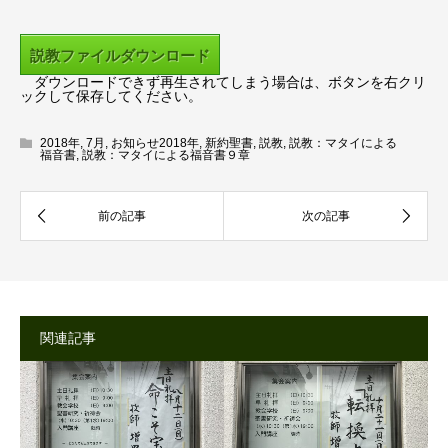
レ
ー
説教ファイルダウンロード
ヤ
ダウンロードできず再生されてしまう場合は、ボタンを右クリ
ー
ックして保存してください。
2018年
,
7月
,
お知らせ2018年
,
新約聖書
,
説教
,
説教：マタイによる
福音書
,
説教：マタイによる福音書９章
関連記事