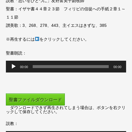
説教「思いをひとつに」友野富美子副牧師
聖書：イザヤ書４４章２３節 フィリピの信徒への手紙２章１～
１１節
讃美歌：3、268、278、443、主イエスはきずな、385
※再生するには
をクリックしてください。
聖書朗読：
音
00:00
00:00
声
プ
レ
ー
聖書ファイルダウンロード
ヤ
ダウンロードできず再生されてしまう場合は、ボタンを右クリ
ー
ックして保存してください。
説教：
音