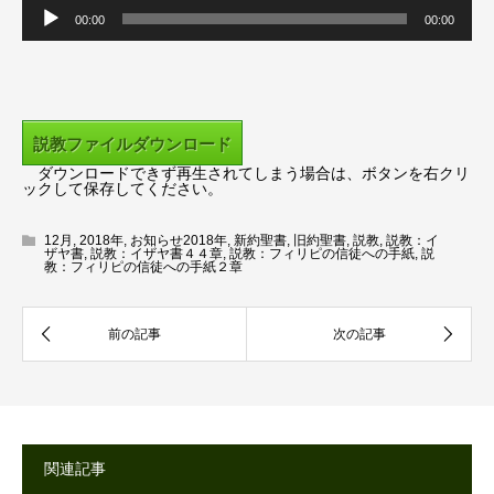
00:00
00:00
声
プ
レ
ー
説教ファイルダウンロード
ヤ
ダウンロードできず再生されてしまう場合は、ボタンを右クリ
ー
ックして保存してください。
12月
,
2018年
,
お知らせ2018年
,
新約聖書
,
旧約聖書
,
説教
,
説教：イ
ザヤ書
,
説教：イザヤ書４４章
,
説教：フィリピの信徒への手紙
,
説
教：フィリピの信徒への手紙２章
関連記事