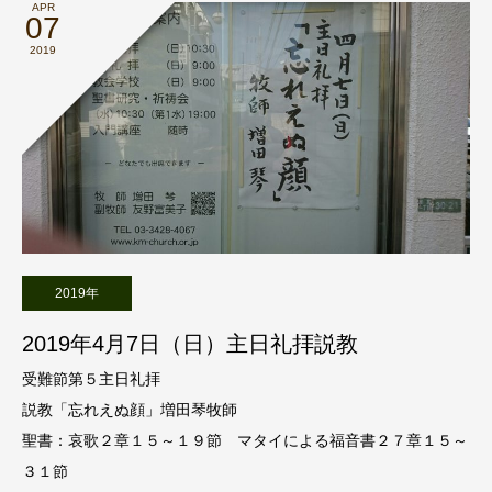
APR
07
2019
2019年
2019年4月7日（日）主日礼拝説教
受難節第５主日礼拝
説教「忘れえぬ顔」増田琴牧師
聖書：哀歌２章１５～１９節 マタイによる福音書２７章１５～
３１節