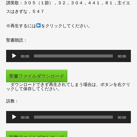
讃美歌：３０５（１節），３２，３０４，４４１，８１，主イエ
スはきずな，５４７
※再生するには
をクリックしてください。
聖書朗読：
音
声
00:00
00:00
プ
レ
ー
ヤ
聖書ファイルダウンロード
ー
ダウンロードできず再生されてしまう場合は、ボタンを右クリ
ックして保存してください。
説教：
音
声
00:00
00:00
プ
レ
ー
ヤ