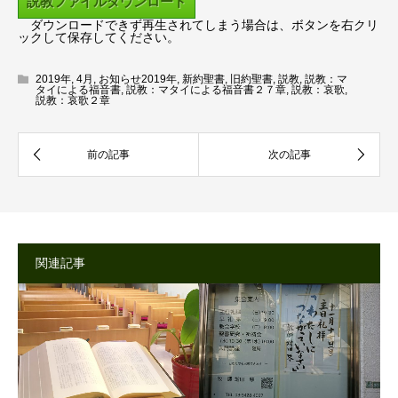
説教ファイルダウンロード
ー
ダウンロードできず再生されてしまう場合は、ボタンを右クリ
ックして保存してください。
2019年
,
4月
,
お知らせ2019年
,
新約聖書
,
旧約聖書
,
説教
,
説教：マ
タイによる福音書
,
説教：マタイによる福音書２７章
,
説教：哀歌
,
説教：哀歌２章
関連記事