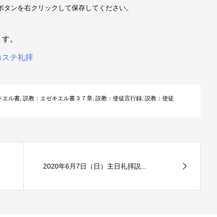
印
ボタンを右クリックして保存してください。
調
キ
節
ます。
ー
に
コステ礼拝
を
は
使
上
キエル書
,
説教：エゼキエル書３７章
,
説教：使徒言行録
,
説教：使徒
っ
下
て
矢
く
印
だ
キ
2020年6月7日（日）主日礼拝説...
さ
ー
い。
を