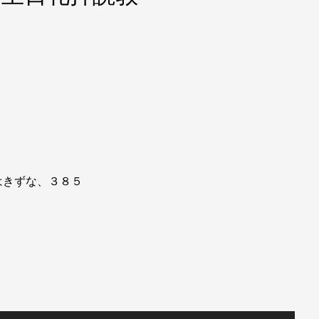
はきずな、３８５
。