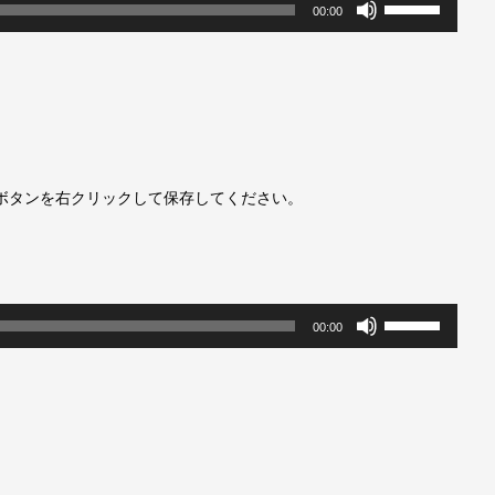
ボ
00:00
リ
ュ
ー
ム
ボタンを右クリックして保存してください。
調
節
に
ボ
00:00
は
リ
上
ュ
下
ー
矢
ム