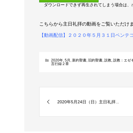
ダウンロードできず再生されてしまう場合は、
ヤ
ー
こちらから主日礼拝の動画をご覧いただけ
【動画配信】２０２０年５月３１日ペンテ
2020年
,
5月
,
新約聖書
,
旧約聖書
,
説教
,
説教：エゼ
言行録２章
2020年5月24日（日）主日礼拝...