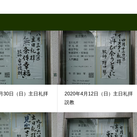
使
っ
て
く
だ
さ
い。
8月30日（日）主日礼拝
2020年4月12日（日）主日礼拝
説教