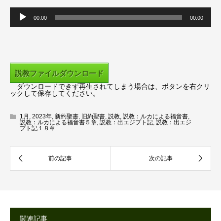
音
00:00
00:00
声
プ
レ
ー
説教ファイルダウンロード
ヤ
ダウンロードできず再生されてしまう場合は、ボタンを右クリ
ー
ックして保存してください。
1月
,
2023年
,
新約聖書
,
旧約聖書
,
説教
,
説教：ルカによる福音書
,
説教：ルカによる福音書５章
,
説教：出エジプト記
,
説教：出エジ
プト記１８章
関連記事