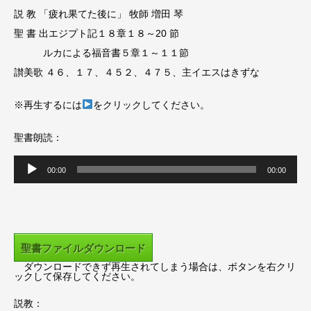
説 教 「疲れ果てた後に」 牧師 増田 琴
聖 書 出エジプト記１８章１８～20 節
ルカによる福音書５章１～１１節
讃美歌 ４６、１７、４５２、４７５、主イエスはきずな
※再生するには
をクリックしてください。
聖書朗読：
音
00:00
00:00
声
プ
レ
ー
聖書ファイルダウンロード
ヤ
ダウンロードできず再生されてしまう場合は、ボタンを右クリ
ー
ックして保存してください。
説教：